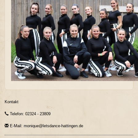
Kontakt
Telefon: 02324 - 23809
E-Mail: monique@letsdance-hattingen.de