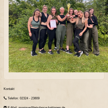
Kontakt
Telefon: 02324 - 23809
E-Mail: monique@letsdance-hattingen.de