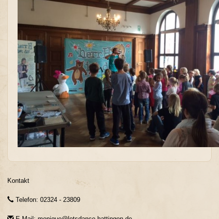
Kontakt
Telefon: 02324 - 23809
E-Mail: monique@letsdance-hattingen.de