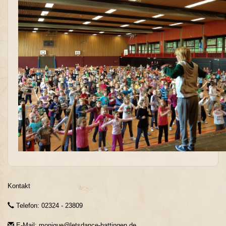
Kontakt
Telefon: 02324 - 23809
E-Mail: monique@letsdance-hattingen.de