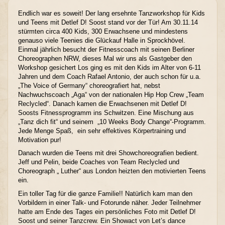
Endlich war es soweit! Der lang ersehnte Tanzworkshop für Kids
und Teens mit Detlef D! Soost stand vor der Tür! Am 30.11.14
stürmten circa 400 Kids, 300 Erwachsene und mindestens
genauso viele Teenies die Glückauf Halle in Sprockhövel.
Einmal jährlich besucht der Fitnesscoach mit seinen Berliner
Choreographen NRW, dieses Mal wir uns als Gastgeber den
Workshop gesichert Los ging es mit den Kids im Alter von 6-11
Jahren und dem Coach Rafael Antonio, der auch schon für u.a.
„The Voice of Germany“ choreografiert hat, nebst
Nachwuchscoach „Aga“ von der nationalen Hip Hop Crew „Team
Reclycled“. Danach kamen die Erwachsenen mit Detlef D!
Soosts Fitnessprogramm ins Schwitzen. Eine Mischung aus
„Tanz dich fit“ und seinem „10 Weeks Body Change“-Programm.
Jede Menge Spaß, ein sehr effektives Körpertraining und
Motivation pur!
Danach wurden die Teens mit drei Showchoreografien bedient.
Jeff und Pelin, beide Coaches von Team Reclycled und
Choreograph „ Luther“ aus London heizten den motivierten Teens
ein.
Ein toller Tag für die ganze Familie!! Natürlich kam man den
Vorbildern in einer Talk- und Fotorunde näher. Jeder Teilnehmer
hatte am Ende des Tages ein persönliches Foto mit Detlef D!
Soost und seiner Tanzcrew. Ein Showact von Let’s dance