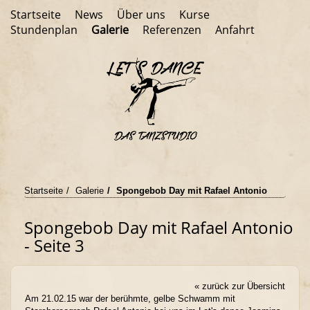
Startseite
News
Über uns
Kurse
Stundenplan
Galerie
Referenzen
Anfahrt
Startseite
Galerie
Spongebob Day mit Rafael Antonio
Spongebob Day mit Rafael Antonio
- Seite 3
« zurück zur Übersicht
Am 21.02.15 war der berühmte, gelbe Schwamm mit