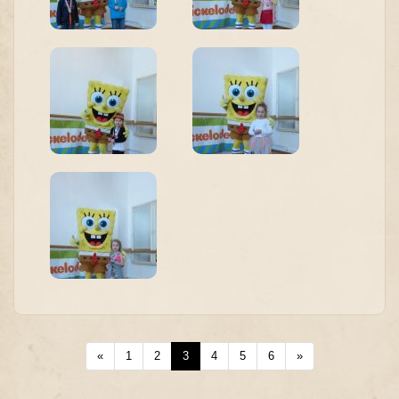
«
1
2
3
4
5
6
»