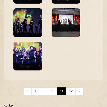
«
1
...
10
11
12
»
Kontakt